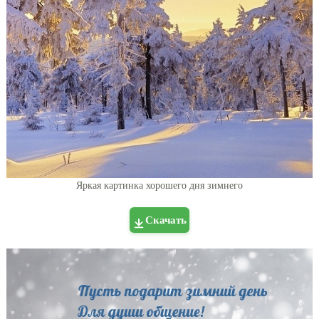
Яркая картинка хорошего дня зимнего
Скачать