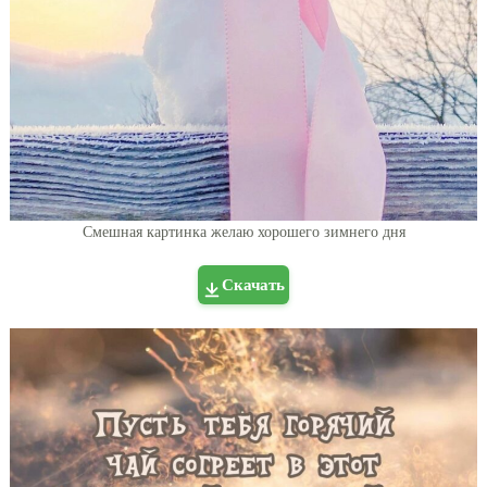
Смешная картинка желаю хорошего зимнего дня
Скачать