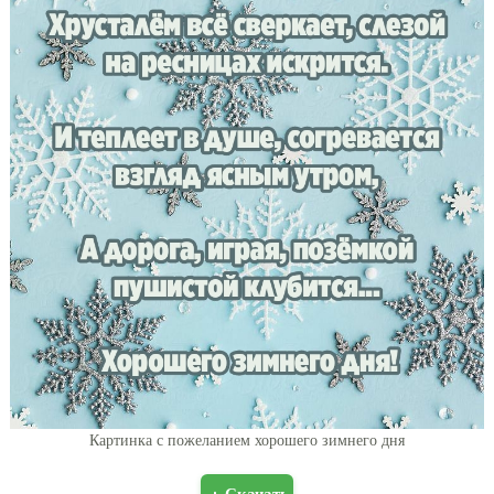
Картинка с пожеланием хорошего зимнего дня
Скачать