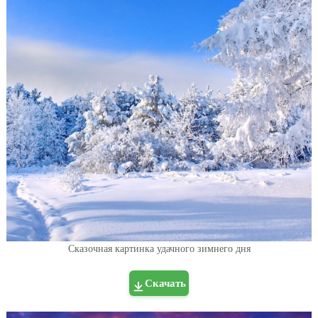
Сказочная картинка удачного зимнего дня
Скачать