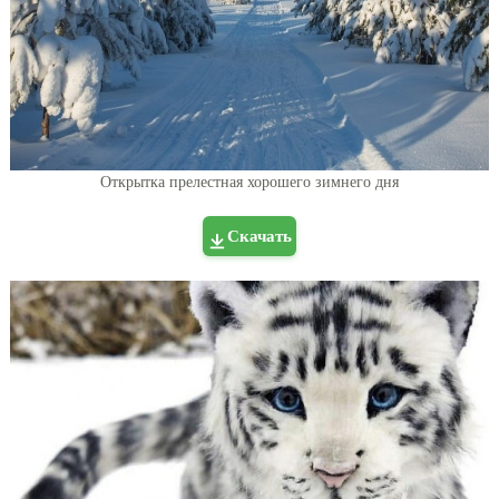
Открытка прелестная хорошего зимнего дня
Скачать