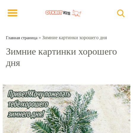
»
Зимние картинки хорошего дня
Главная страница
Зимние картинки хорошего
дня