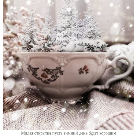
Милая открытка пусть зимний день будет хорошим