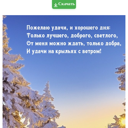
Скачать