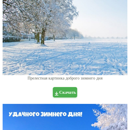
Прелестная картинка доброго зимнего дня
Скачать