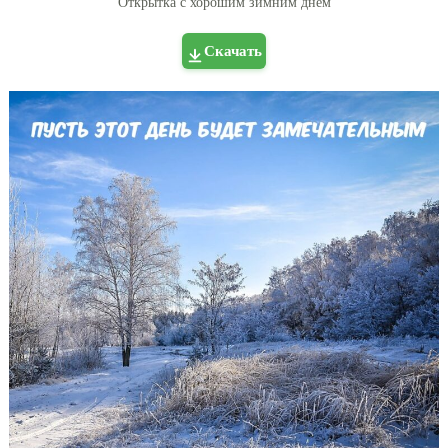
Открытка с хорошим зимним днем
Скачать