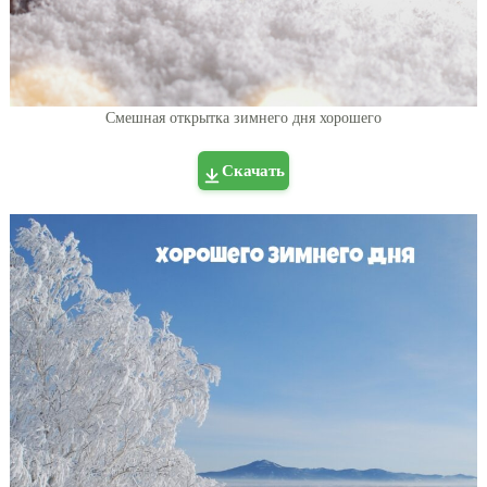
Смешная открытка зимнего дня хорошего
Скачать