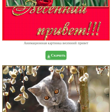
Анимационная картинка весенний привет
Скачать