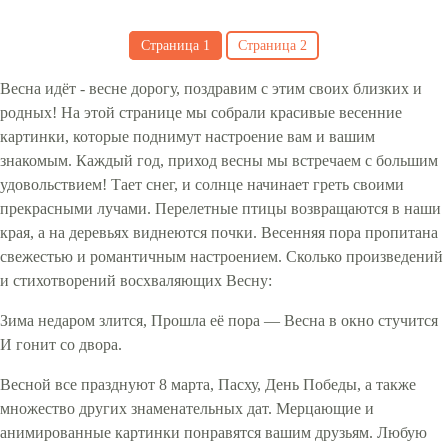
Страница
1
Страница
2
Весна идёт - весне дорогу, поздравим с этим своих близких и
родных! На этой странице мы собрали красивые весенние
картинки, которые поднимут настроение вам и вашим
знакомым. Каждый год, приход весны мы встречаем с большим
удовольствием! Тает снег, и солнце начинает греть своими
прекрасными лучами. Перелетные птицы возвращаются в наши
края, а на деревьях виднеются почки. Весенняя пора пропитана
свежестью и романтичным настроением. Сколько произведений
и стихотворений восхваляющих Весну:
Зима недаром злится, Прошла её пора — Весна в окно стучится
И гонит со двора.
Весной все празднуют 8 марта, Пасху, День Победы, а также
множество других знаменательных дат. Мерцающие и
анимированные картинки понравятся вашим друзьям. Любую