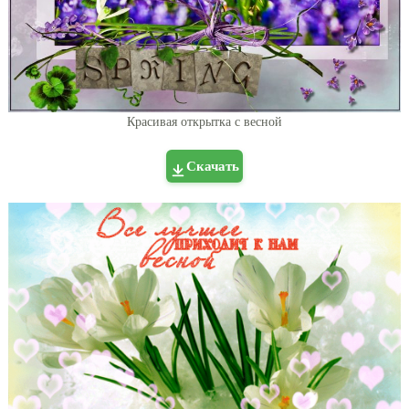
Красивая открытка с весной
Скачать