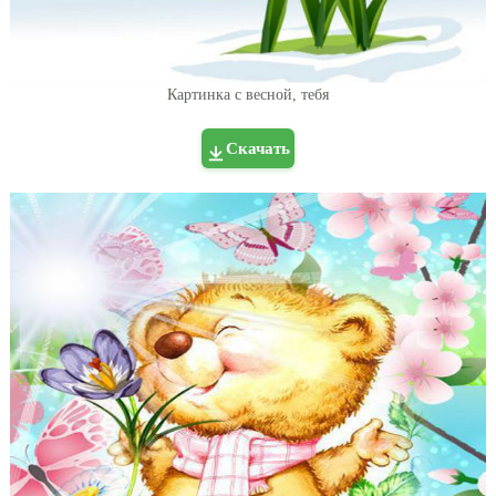
Картинка с весной, тебя
Скачать