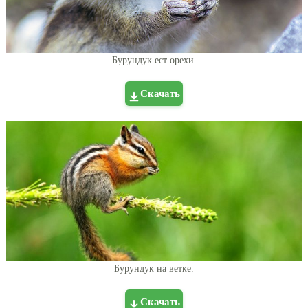
Бурундук ест орехи.
Скачать
Бурундук на ветке.
Скачать