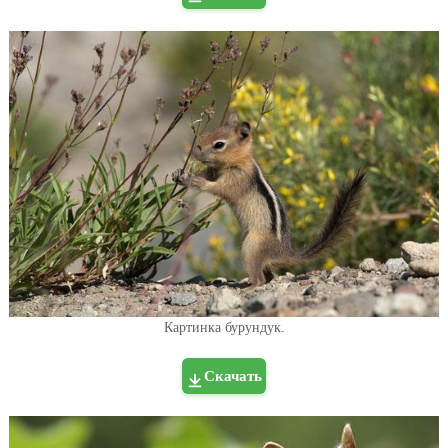
Картинка бурундук.
Скачать