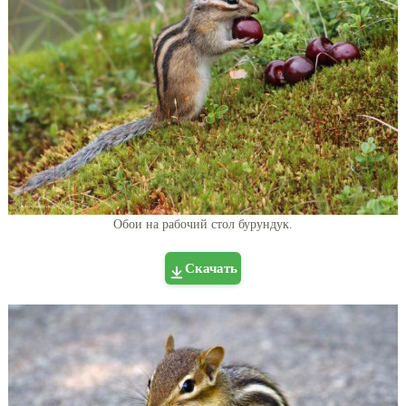
Обои на рабочий стол бурундук.
Скачать