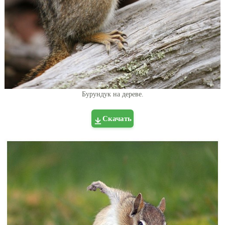
Бурундук на дереве.
Скачать