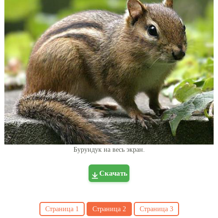
Бурундук на весь экран.
Скачать
Страница
1
Страница
2
Страница
3