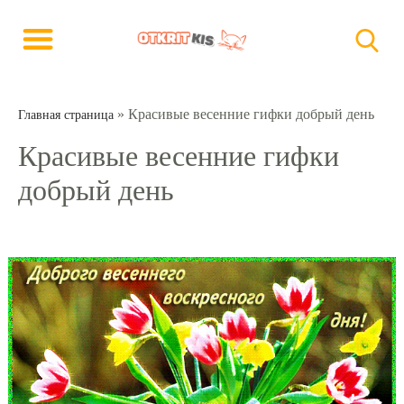
»
Красивые весенние гифки добрый день
Главная страница
Красивые весенние гифки
добрый день