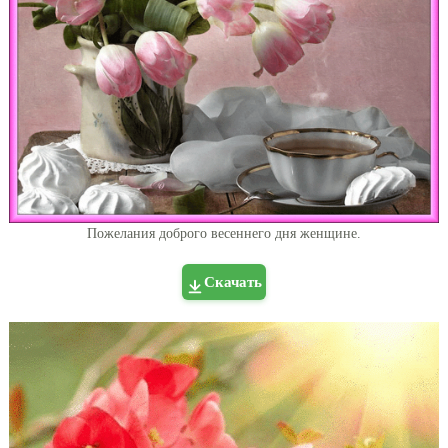
Пожелания доброго весеннего дня женщине.
Скачать