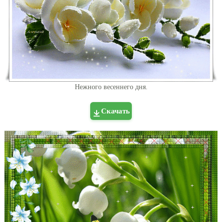
Нежного весеннего дня.
Скачать