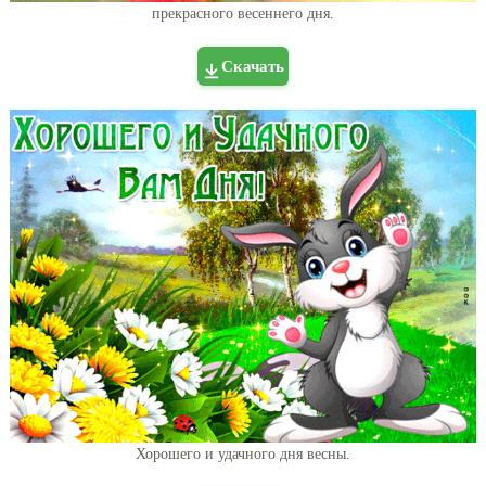
прекрасного весеннего дня.
Скачать
Хорошего и удачного дня весны.