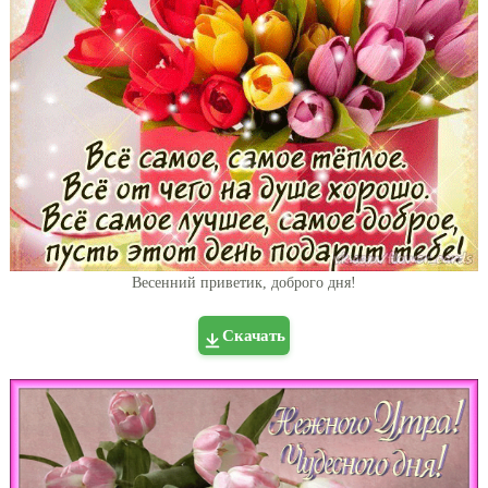
Весенний приветик, доброго дня!
Скачать