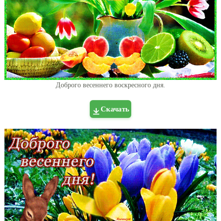
Доброго весеннего воскресного дня.
Скачать