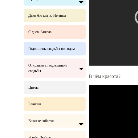
День Ангела по Именам
С днем Ангела
Годовщины свадьбы по годам
Открытки с годовщиной
свадьбы
В чём красота?
Цветы
Религия
Важные события
Я тебя Люблю