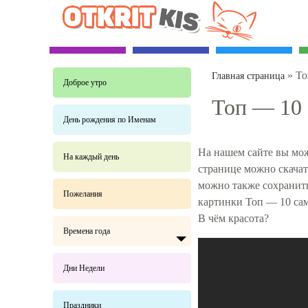
»
То
Главная страница
Доброе утро
Топ — 10 
День рождения по Именам
На нашем сайте вы мож
На каждый день
странице можно скачат
можно также сохранит
Пожелания
картинки Топ — 10 са
В чём красота?
Времена года
Дни Недели
Праздники