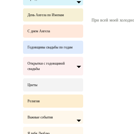
День Ангела по Именам
При всей моей холоднос
С днем Ангела
Годовщины свадьбы по годам
Открытки с годовщиной
свадьбы
Цветы
Религия
Важные события
Я тебя Люблю