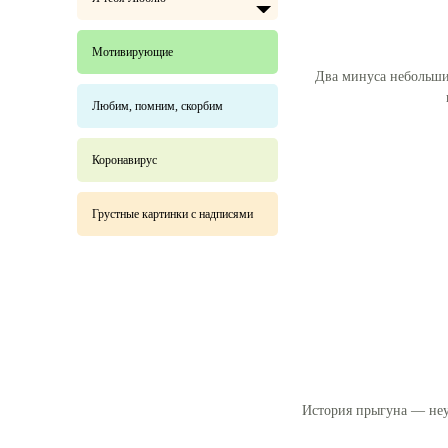
Мотивирующие
Два минуса небольших
Любим, помним, скорбим
Коронавирус
Грустные картинки с надписями
История прыгуна — неуд