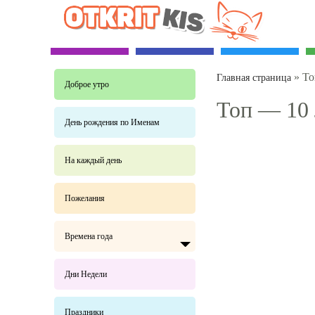
»
То
Главная страница
Доброе утро
Топ — 10 
День рождения по Именам
На каждый день
Пожелания
Времена года
Дни Недели
Праздники