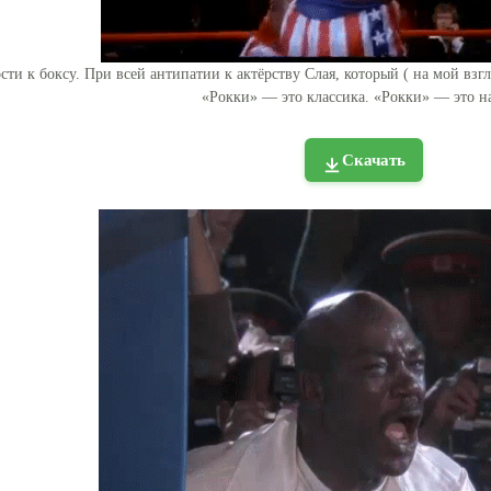
ти к боксу. При всей антипатии к актёрству Слая, который ( на мой взг
«Рокки» — это классика. «Рокки» — это на
Скачать