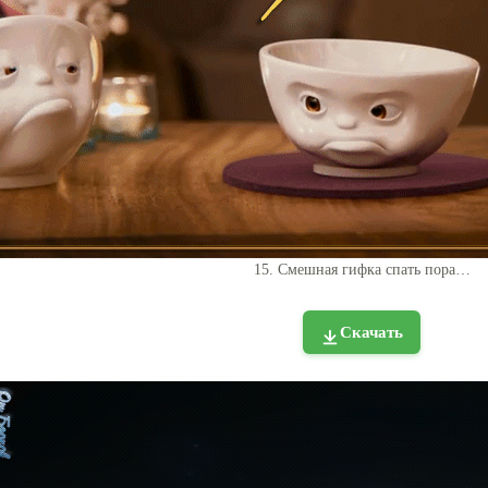
15. Смешная гифка спать пора…
Скачать