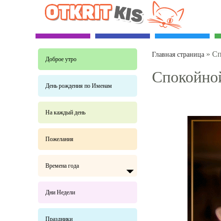
»
Сп
Главная страница
Доброе утро
Спокойно
День рождения по Именам
На каждый день
Пожелания
Времена года
Дни Недели
Праздники