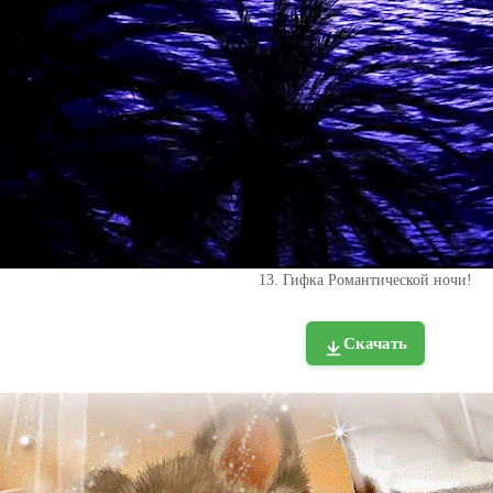
13. Гифка Романтической ночи!
Скачать