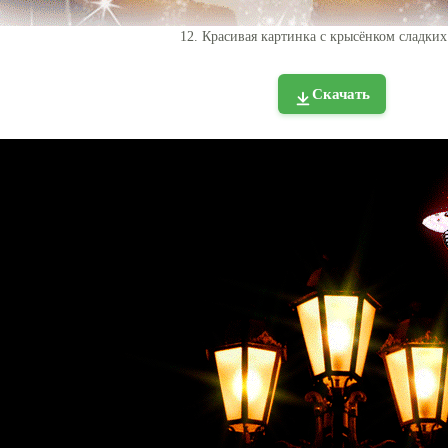
12. Красивая картинка с крысёнком сладких
Скачать