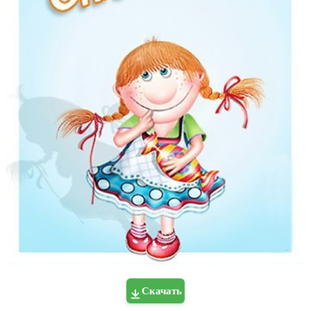
Скачать