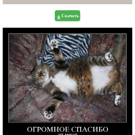
Скачать