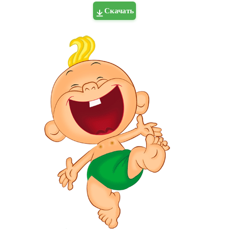
Скачать