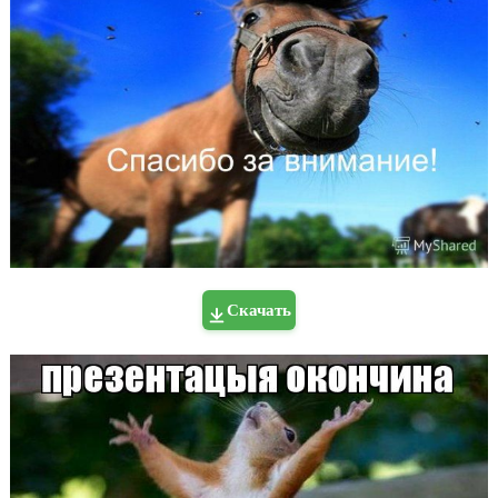
Скачать