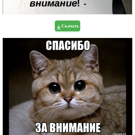
Скачать