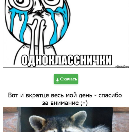
Скачать