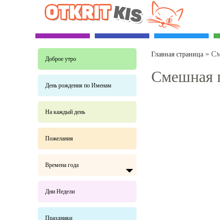
»
См
Главная страница
Доброе утро
Смешная 
День рождения по Именам
На каждый день
Пожелания
Времена года
Дни Недели
Праздники