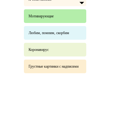
Мотивирующие
Любим, помним, скорбим
Коронавирус
Грустные картинки с надписями