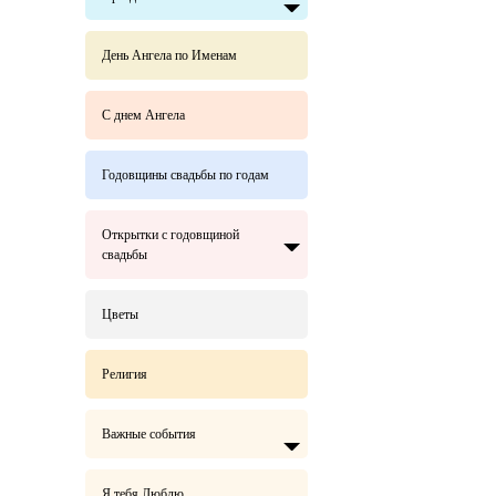
День Ангела по Именам
С днем Ангела
Годовщины свадьбы по годам
Открытки с годовщиной
свадьбы
Цветы
Религия
Важные события
Я тебя Люблю