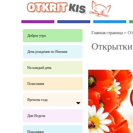
»
От
Главная страница
Доброе утро
Открытки 
День рождения по Именам
На каждый день
Пожелания
Времена года
Дни Недели
Праздники