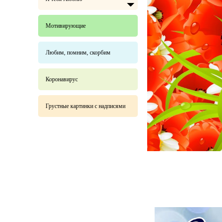
Мотивирующие
Любим, помним, скорбим
Коронавирус
Грустные картинки с надписями