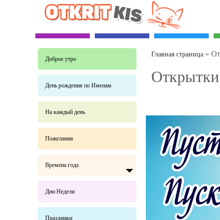
»
От
Главная страница
Доброе утро
Открытки
День рождения по Именам
На каждый день
Пожелания
Времена года
Дни Недели
Праздники