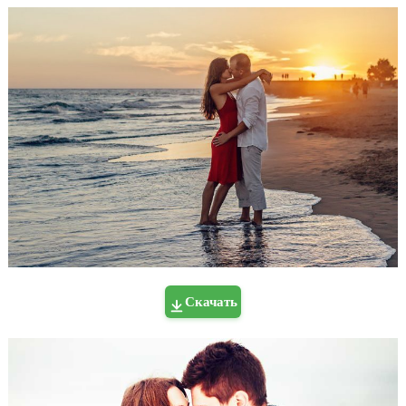
Скачать