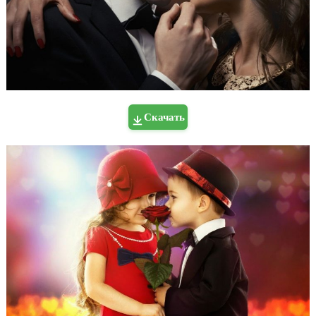
Скачать