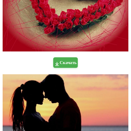
Скачать