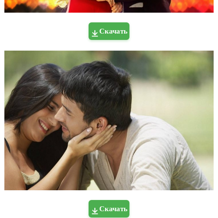
Скачать
Скачать