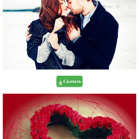
Скачать