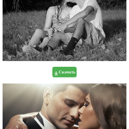
Скачать