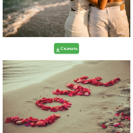
Скачать