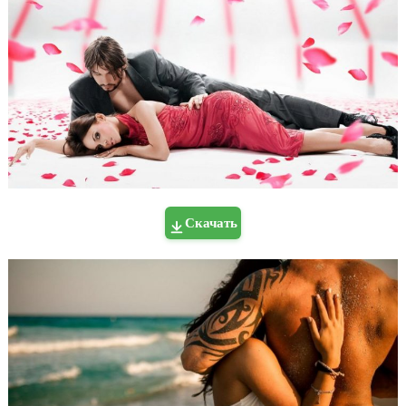
Скачать