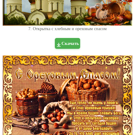
7. Открытка с хлебным и ореховым спасом
Скачать