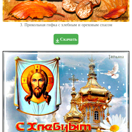
3. Прикольная гифка с хлебным и ореховым спасом
Скачать