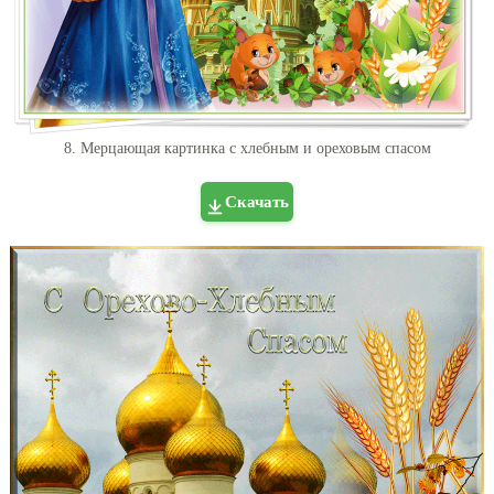
8. Мерцающая картинка с хлебным и ореховым спасом
Скачать