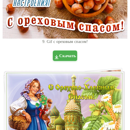
9. Gif с ореховым спасом!
Скачать