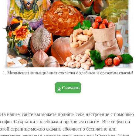
1. Мерцающая анимационная открытка с хлебным и ореховым спасом!
Скачать
На нашем сайте вы можете поднять себе настроение с помощью
гифок Открытки с хлебным и ореховым спасом. Все гифки на
этой странице можно скачать абсолютно бесплатно или