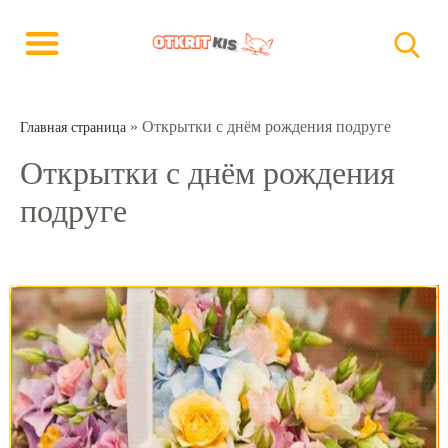
»
Открытки с днём рождения подруге
Главная страница
Открытки с днём рождения
подруге