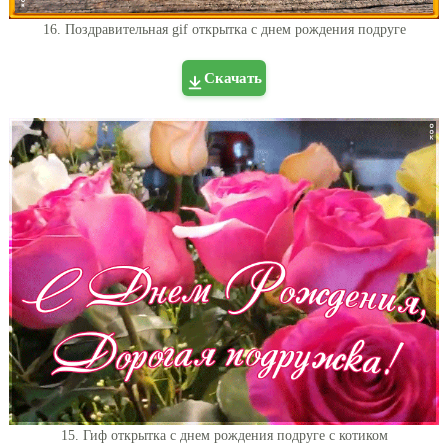
16. Поздравительная gif открытка с днем рождения подруге
Скачать
15. Гиф открытка с днем рождения подруге с котиком