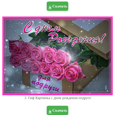
Скачать
3. Гиф Картинка с днем рождения подруге
Скачать