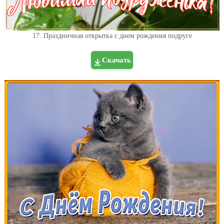
17. Праздничная открытка с днем рождения подруге
Скачать