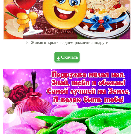
8. Живая открытка с днем рождения подруге
Скачать