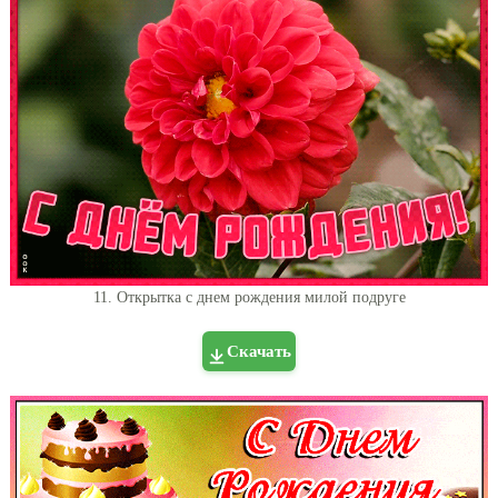
11. Открытка с днем рождения милой подруге
Скачать