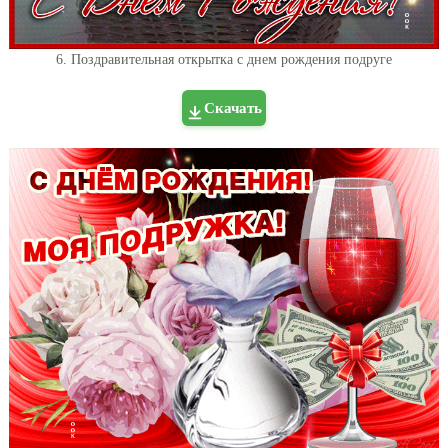
6. Поздравительная открытка с днем рождения подруге
Скачать