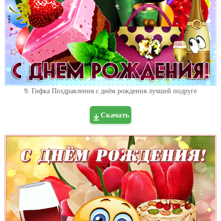
9. Гифка Поздравления с днём рождения лучшей подруге
Скачать