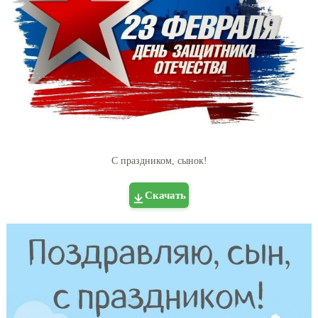
С праздником, сынок!
Скачать