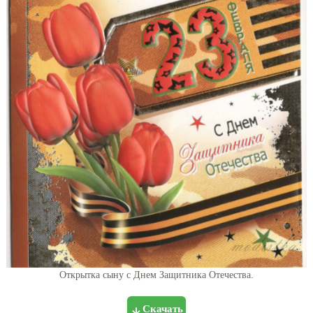
Открытка сыну с Днем Защитника Отечества.
Скачать