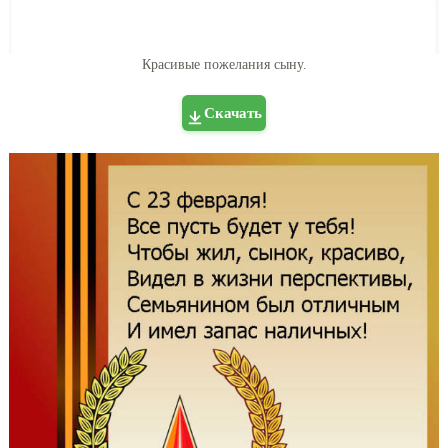
Красивые пожелания сыну.
Скачать