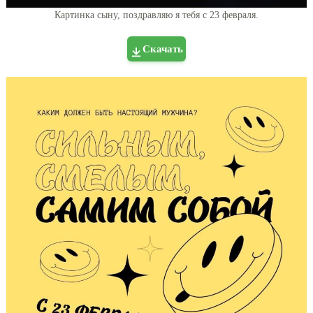
Картинка сыну, поздравляю я тебя с 23 февраля.
Скачать