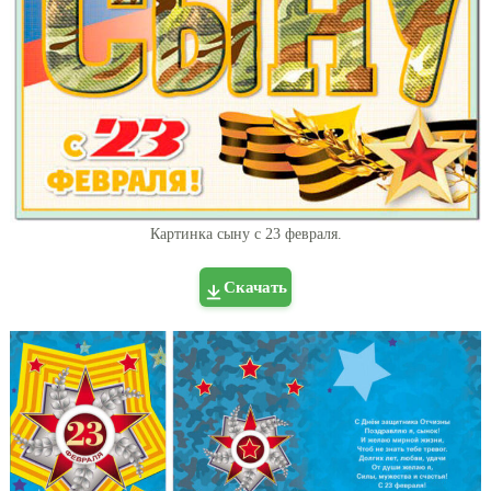
Картинка сыну с 23 февраля.
Скачать