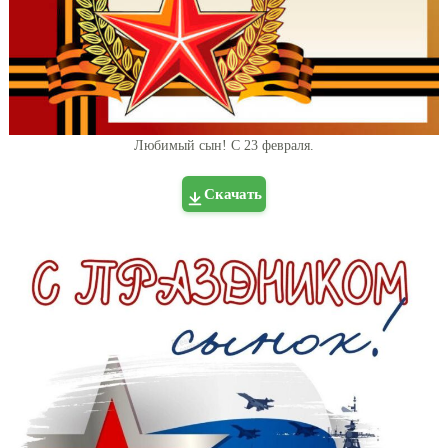
Любимый сын! С 23 февраля.
Скачать