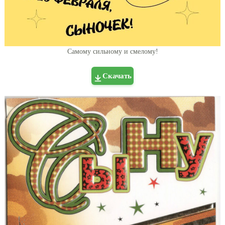
Самому сильному и смелому!
Скачать