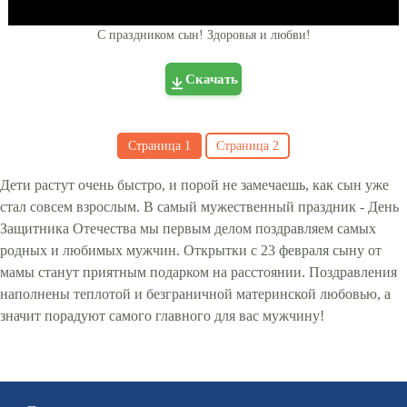
С праздником сын! Здоровья и любви!
Скачать
Страница
1
Страница
2
Дети растут очень быстро, и порой не замечаешь, как сын уже
стал совсем взрослым. В самый мужественный праздник - День
Защитника Отечества мы первым делом поздравляем самых
родных и любимых мужчин. Открытки с 23 февраля сыну от
мамы станут приятным подарком на расстоянии. Поздравления
наполнены теплотой и безграничной материнской любовью, а
значит порадуют самого главного для вас мужчину!