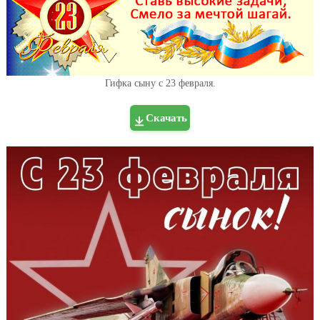
Гифка сыну с 23 февраля.
Скачать