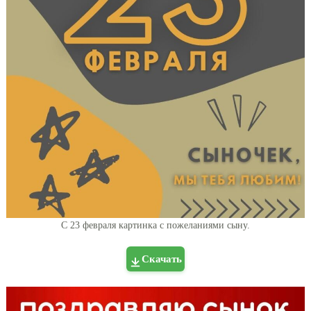
С 23 февраля картинка с пожеланиями сыну.
Скачать