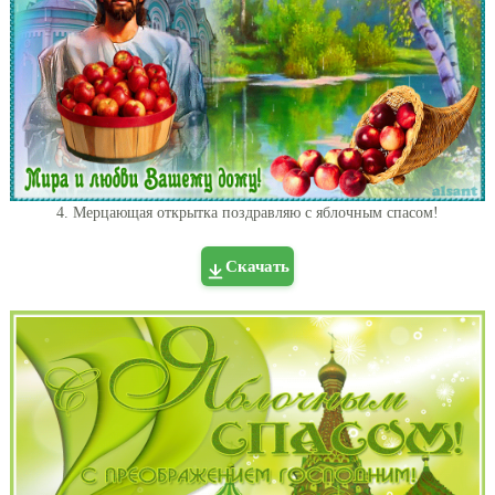
4. Мерцающая открытка поздравляю с яблочным спасом!
Скачать