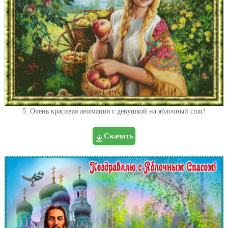
5. Очень красивая анимация с девушкой на яблочный спас!
Скачать