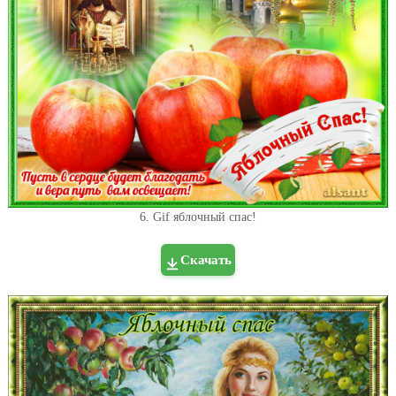
6. Gif яблочный спас!
Скачать