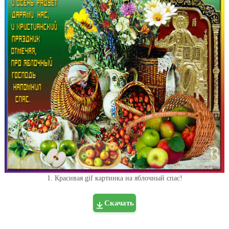
1. Красивая gif картинка на яблочный спас!
Скачать