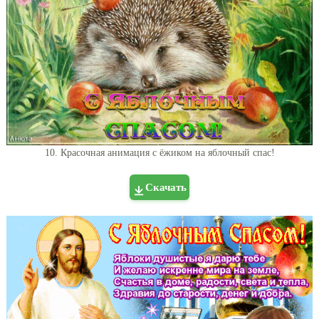
10. Красочная анимация с ёжиком на яблочный спас!
Скачать