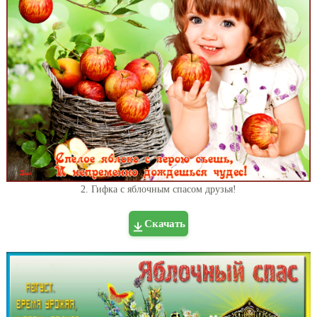
2. Гифка с яблочным спасом друзья!
Скачать