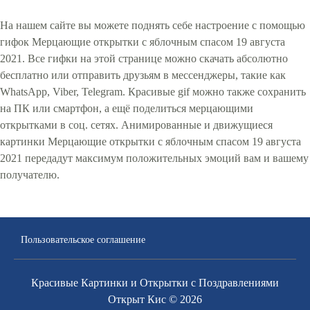
На нашем сайте вы можете поднять себе настроение с помощью
гифок Мерцающие открытки с яблочным спасом 19 августа
2021. Все гифки на этой странице можно скачать абсолютно
бесплатно или отправить друзьям в мессенджеры, такие как
WhatsApp, Viber, Telegram. Красивые gif можно также сохранить
на ПК или смартфон, а ещё поделиться мерцающими
открытками в соц. сетях. Анимированные и движущиеся
картинки Мерцающие открытки с яблочным спасом 19 августа
2021 передадут максимум положительных эмоций вам и вашему
получателю.
Пользовательское соглашение
Красивые Картинки и Открытки с Поздравлениями
Открыт Кис © 2026