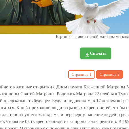
Картинка памяти святой матроны москов
Скачать
Страница
1
Страница
2
найдете красивые открытки с Днем памяти Блаженной Матроны 
нь кончины Святой Матроны. Родилась Матрона 22 ноября в Тульс
й предсказывать будущее. Будучи подростком, в 17 летнем возра
игаться. К ней приходили люди из разных окрестностей, чтобы п
огда атеисты уничтожат храмы и перевернут мнение людей о ре
во, чтобы не быть арестованной из-за пропаганды религии. В 1
и просят Матронушку о помощи и случается чудо, она помогае