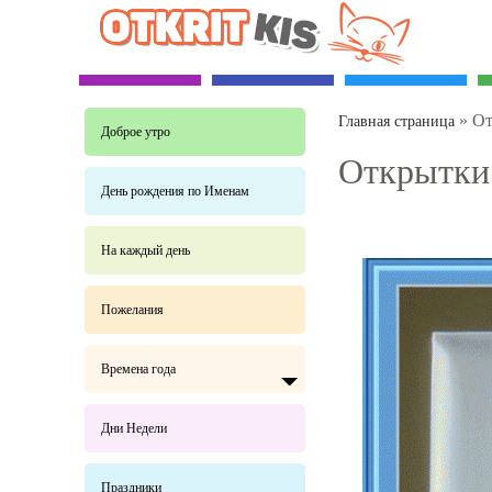
»
От
Главная страница
Доброе утро
Открытки
День рождения по Именам
На каждый день
Пожелания
Времена года
Дни Недели
Праздники