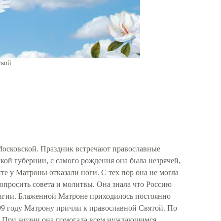
ской
Московской. Праздник встречают православные
кой губернии, с самого рождения она была незрячей,
сте у Матроны отказали ноги. С тех пор она не могла
опросить совета и молитвы. Она знала что Россию
лигии. Блаженной Матроне приходилось постоянно
999 году Матрону причли к православной Святой. По
т. При жизни она помогала всем нуждающимся,