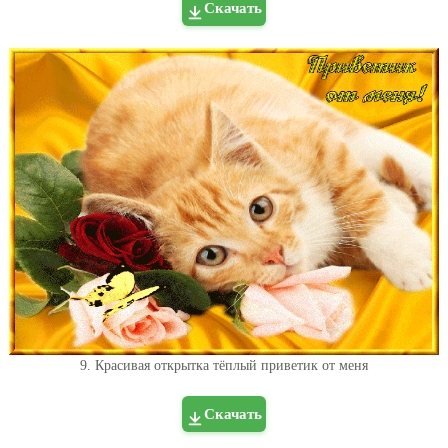
Скачать
9. Красивая открытка тёплый приветик от меня
Скачать