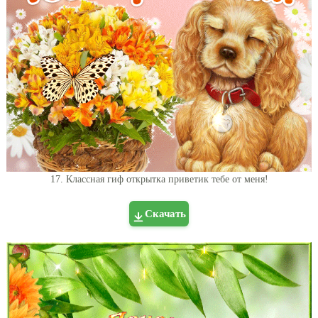
17. Классная гиф открытка приветик тебе от меня!
Скачать