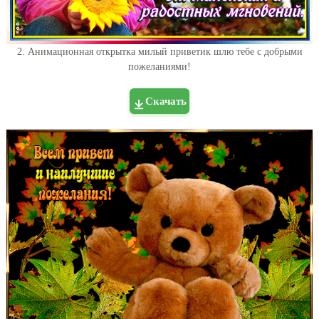
2. Анимационная открытка милый приветик шлю тебе с добрыми
пожеланиями!
Скачать