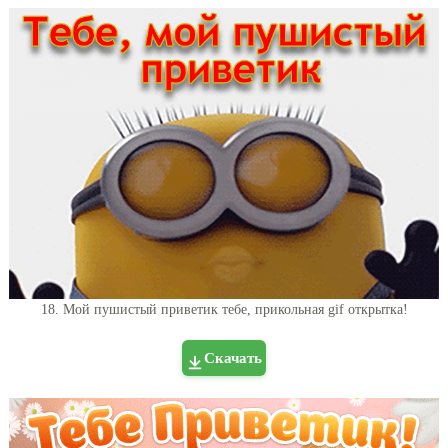
18. Мой пушистый приветик тебе, прикольная gif открытка!
Скачать