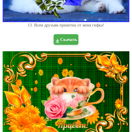
13. Всем друзьям приветик от меня гифка!
Скачать