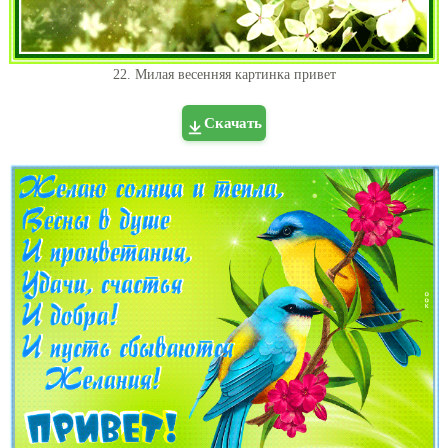
22. Милая весенняя картинка привет
Скачать