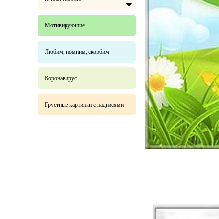
Мотивирующие
Любим, помним, скорбим
Коронавирус
Грустные картинки с надписями