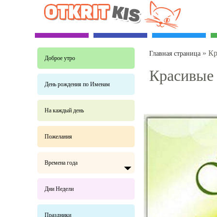
»
Кр
Главная страница
Доброе утро
Красивые 
День рождения по Именам
На каждый день
Пожелания
Времена года
Дни Недели
Праздники