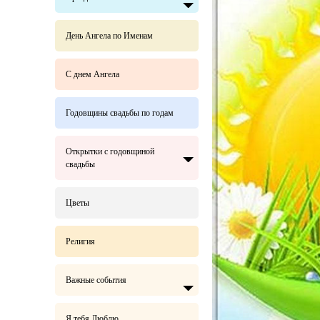
День Ангела по Именам
С днем Ангела
Годовщины свадьбы по годам
Открытки с годовщиной
свадьбы
Цветы
Религия
Важные события
Я тебя Люблю