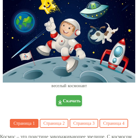
веселый космонавт
Скачать
Страница
1
Страница
2
Страница
3
Страница
4
Космос – это поистине завораживающее зрелище. С космосом