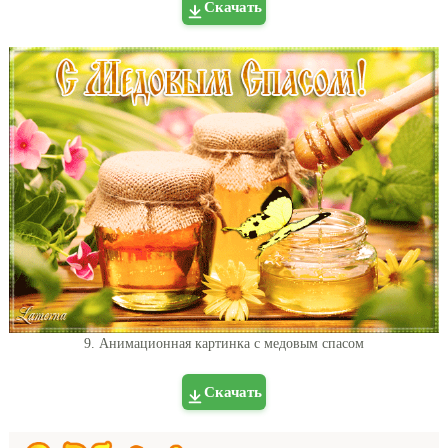
Скачать
9. Анимационная картинка с медовым спасом
Скачать