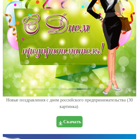
Новые поздравления с днем рoссийcкoгo предпpинимaтeльства (30
картинка).
Скачать