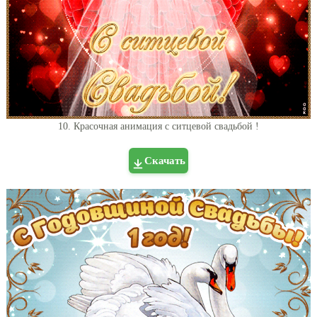
10. Красочная анимация с ситцевой свадьбой !
Скачать