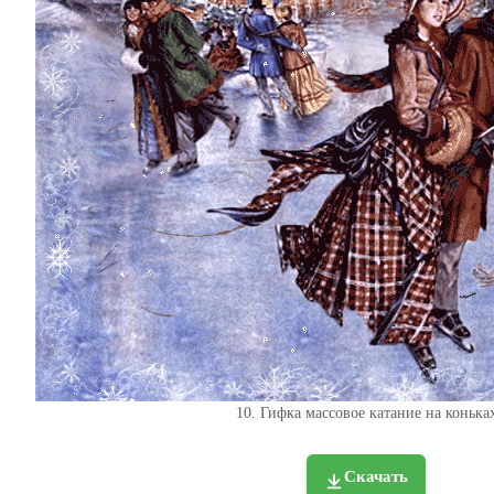
10. Гифка массовое катание на конька
Скачать