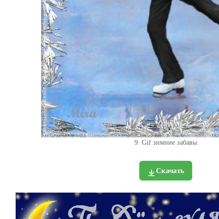
9. Gif зимние забавы
Скачать