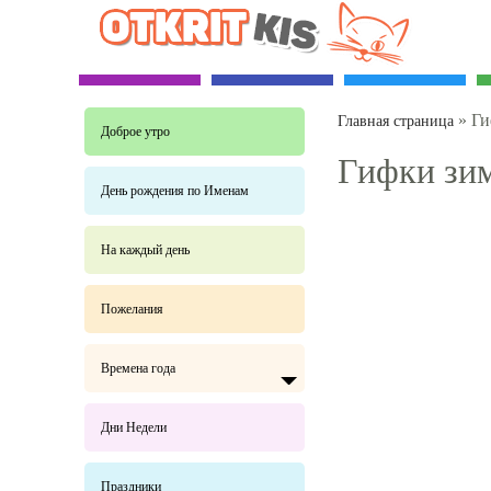
»
Ги
Главная страница
Доброе утро
Гифки зи
День рождения по Именам
На каждый день
Пожелания
Времена года
Дни Недели
Праздники