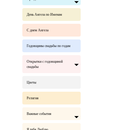
День Ангела по Именам
С днем Ангела
Годовщины свадьбы по годам
Открытки с годовщиной
свадьбы
Цветы
Религия
Важные события
Я тебя Люблю