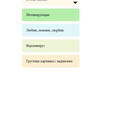
Мотивирующие
Любим, помним, скорбим
Коронавирус
Грустные картинки с надписями