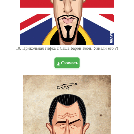
10. Прикольная гифка с Саша Барон Коэн. Узнали его ?!
Скачать