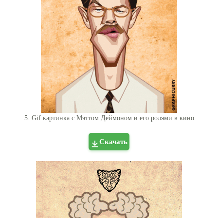
5. Gif картинка с Мэттом Деймоном и его ролями в кино
Скачать