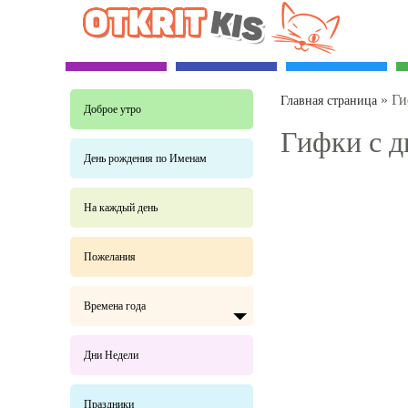
»
Ги
Главная страница
Доброе утро
Гифки с д
День рождения по Именам
На каждый день
Пожелания
Времена года
Дни Недели
Праздники