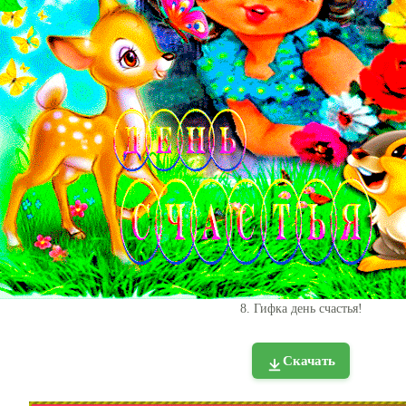
8. Гифка день счастья!
Скачать