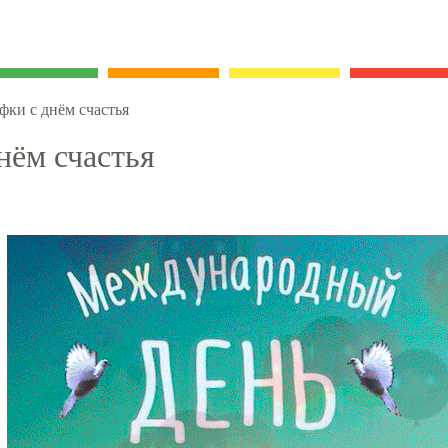
фки с днём счастья
нём счастья