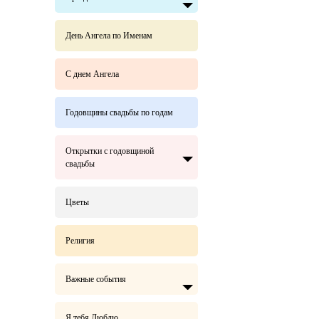
День Ангела по Именам
С днем Ангела
Годовщины свадьбы по годам
Открытки с годовщиной
свадьбы
Цветы
Религия
Важные события
Я тебя Люблю