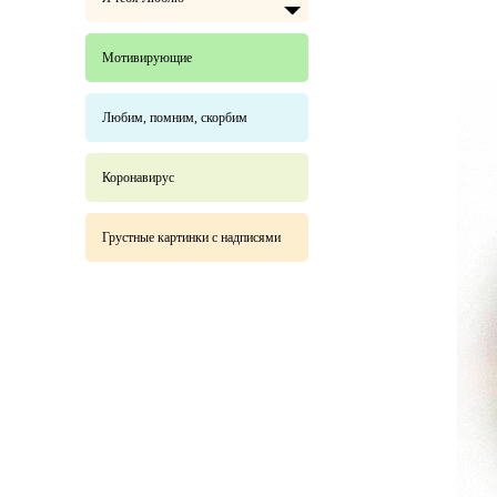
Мотивирующие
Любим, помним, скорбим
Коронавирус
Грустные картинки с надписями