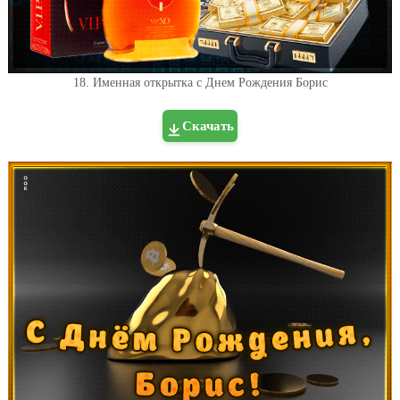
18. Именная открытка с Днем Рождения Борис
Скачать