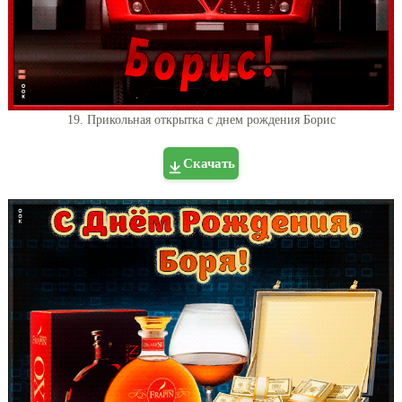
19. Прикольная открытка с днем рождения Борис
Скачать