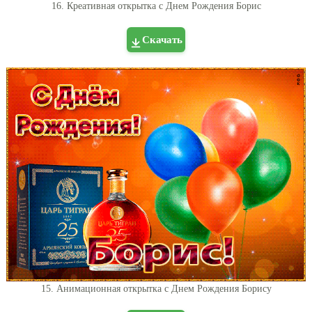
16. Креативная открытка с Днем Рождения Борис
Скачать
15. Анимационная открытка с Днем Рождения Борису