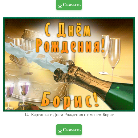
Скачать
14. Картинка с Днем Рождения с именем Борис
Скачать