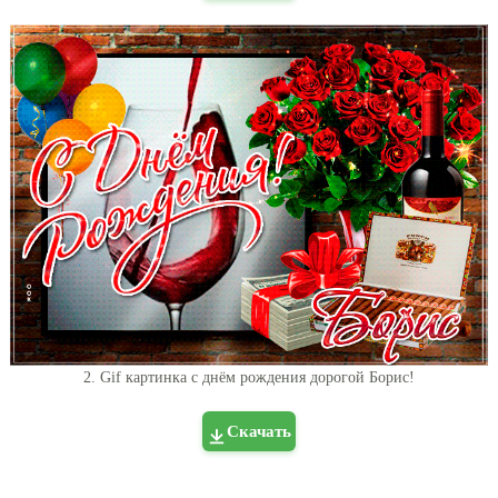
2. Gif картинка с днём рождения дорогой Борис!
Скачать