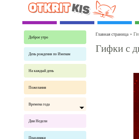
»
Ги
Главная страница
Доброе утро
Гифки с д
День рождения по Именам
На каждый день
Пожелания
Времена года
Дни Недели
Праздники