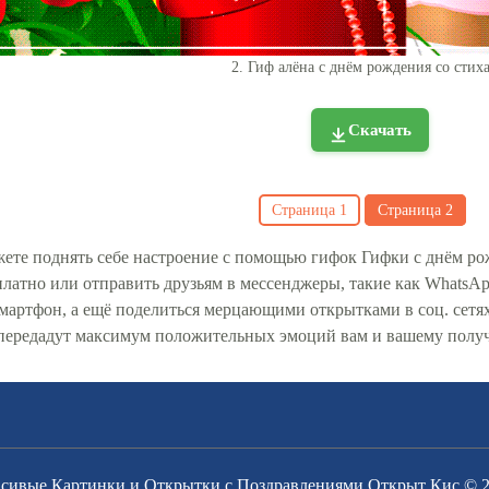
2. Гиф алёна с днём рождения со стих
Скачать
Страница
1
Страница
2
ете поднять себе настроение с помощью гифок Гифки с днём ро
платно или отправить друзьям в мессенджеры, такие как WhatsApp
смартфон, а ещё поделиться мерцающими открытками в соц. сет
передадут максимум положительных эмоций вам и вашему полу
сивые Картинки и Открытки с Поздравлениями Открыт Кис © 