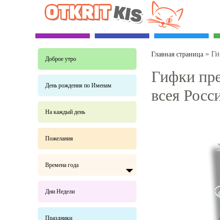
»
Ги
Главная страница
Доброе утро
Гифки пре
День рождения по Именам
всея Росс
На каждый день
Пожелания
Времена года
Дни Недели
Праздники