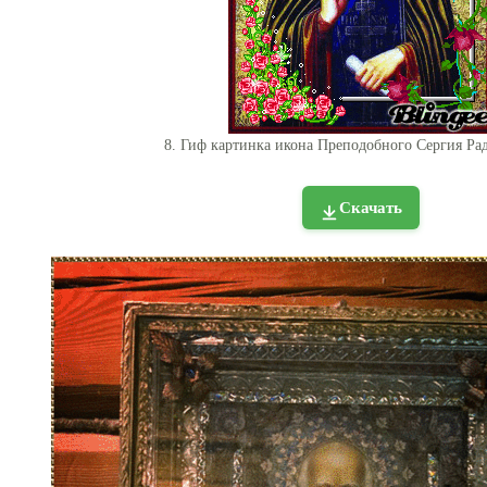
8. Гиф картинка икона Преподобного Сергия Ра
Скачать