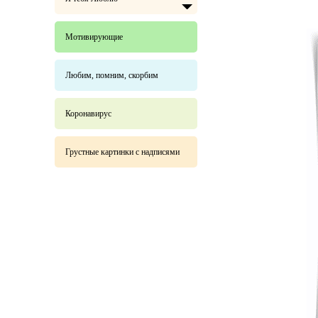
Мотивирующие
Любим, помним, скорбим
Коронавирус
Грустные картинки с надписями