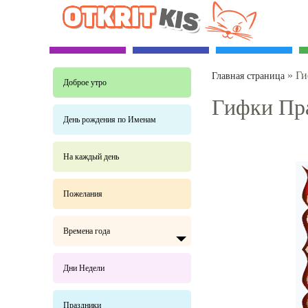
»
Ги
Главная страница
Доброе утро
Гифки Пр
День рождения по Именам
На каждый день
Пожелания
Времена года
Дни Недели
Праздники