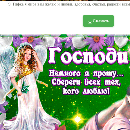
9. Гифка я мира вам желаю и любви, здоровья, счастья, радости вс
Скачать