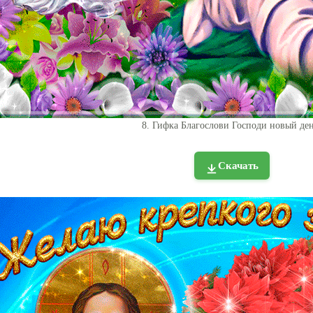
8. Гифка Благослови Господи новый ден
Скачать