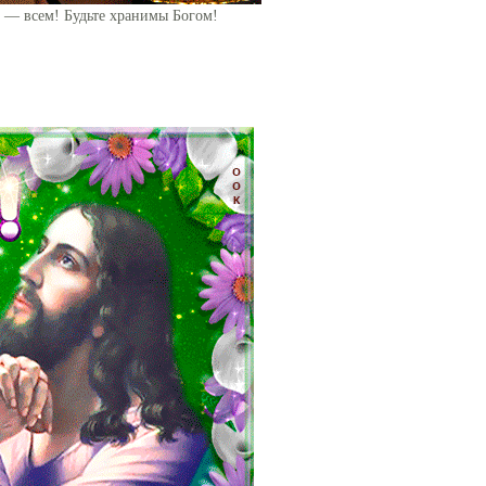
ем — всем! Будьте хранимы Богом!