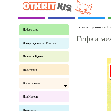
»
Ги
Главная страница
Доброе утро
Гифки меж
День рождения по Именам
На каждый день
Пожелания
Времена года
Дни Недели
Праздники