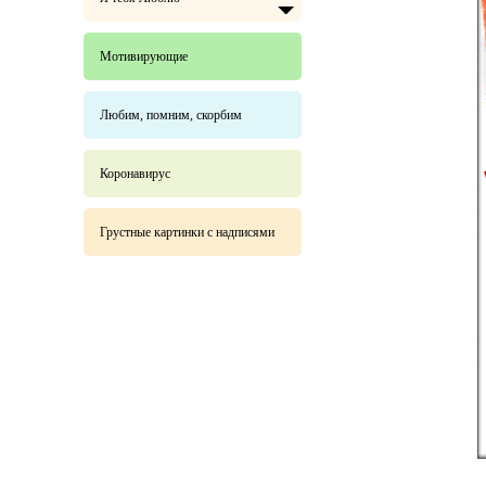
Мотивирующие
Любим, помним, скорбим
Коронавирус
Грустные картинки с надписями