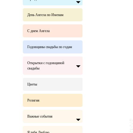
День Ангела по Именам
С днем Ангела
Годовщины свадьбы по годам
Открытки с годовщиной
свадьбы
Цветы
Религия
Важные события
Я тебя Люблю