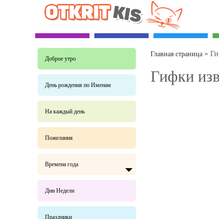
»
Ги
Главная страница
Доброе утро
Гифки изв
День рождения по Именам
На каждый день
Пожелания
Времена года
Дни Недели
Праздники