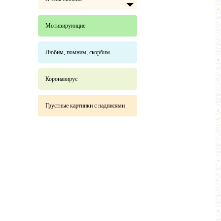
Мотивирующие
Любим, помним, скорбим
Коронавирус
Грустные картинки с надписями