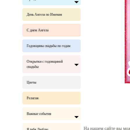
День Ангела по Именам
С днем Ангела
Годовщины свадьбы по годам
Открытки с годовщиной
свадьбы
Цветы
Религия
Важные события
На нашем сайте вы мож
Я тебя Люблю