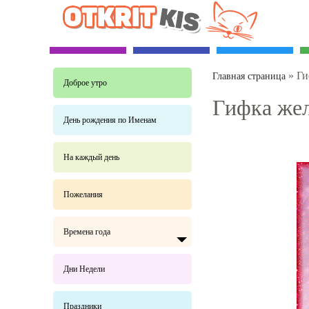
»
Ги
Главная страница
Доброе утро
Гифка жел
День рождения по Именам
На каждый день
Пожелания
Времена года
Дни Недели
Праздники