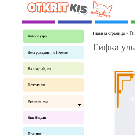
»
Ги
Главная страница
Доброе утро
Гифка ул
День рождения по Именам
На каждый день
Пожелания
Времена года
Дни Недели
Праздники