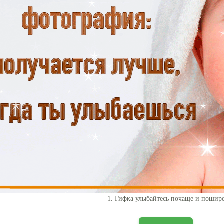
1. Гифка улыбайтесь почаще и пошир