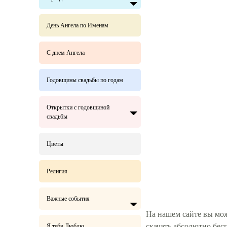
День Ангела по Именам
С днем Ангела
Годовщины свадьбы по годам
Открытки с годовщиной
свадьбы
Цветы
Религия
Важные события
На нашем сайте вы мож
скачать абсолютно бес
Я тебя Люблю