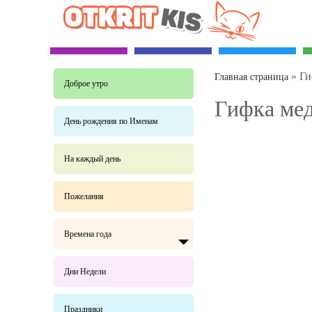
»
Ги
Главная страница
Доброе утро
Гифка мед
День рождения по Именам
На каждый день
Пожелания
Времена года
Дни Недели
Праздники