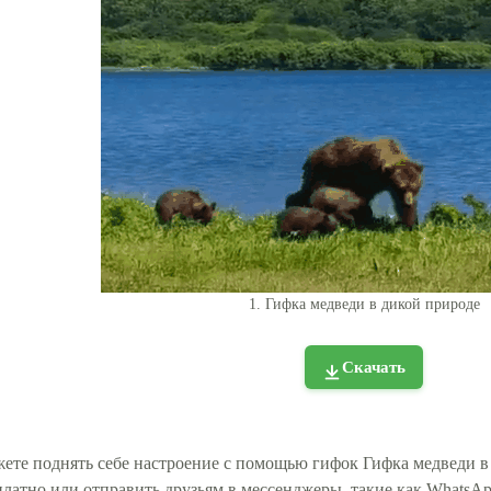
1. Гифка медведи в дикой природе
Скачать
ете поднять себе настроение с помощью гифок Гифка медведи в
платно или отправить друзьям в мессенджеры, такие как WhatsApp