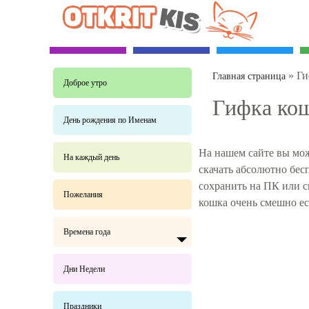
»
Ги
Главная страница
Доброе утро
Гифка кош
День рождения по Именам
На нашем сайте вы мож
На каждый день
скачать абсолютно бес
сохранить на ПК или 
Пожелания
кошка очень смешно е
Времена года
Дни Недели
Праздники