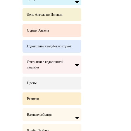
День Ангела по Именам
С днем Ангела
Годовщины свадьбы по годам
Открытки с годовщиной
свадьбы
Цветы
Религия
Важные события
Я тебя Люблю