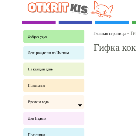
»
Ги
Главная страница
Доброе утро
Гифка кок
День рождения по Именам
На каждый день
Пожелания
Времена года
Дни Недели
Праздники