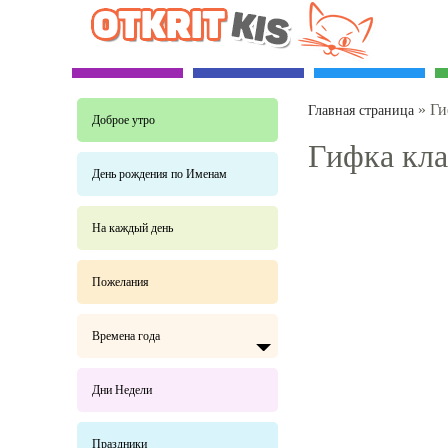
»
Ги
Главная страница
Доброе утро
Гифка кла
День рождения по Именам
На каждый день
Пожелания
Времена года
Дни Недели
Праздники