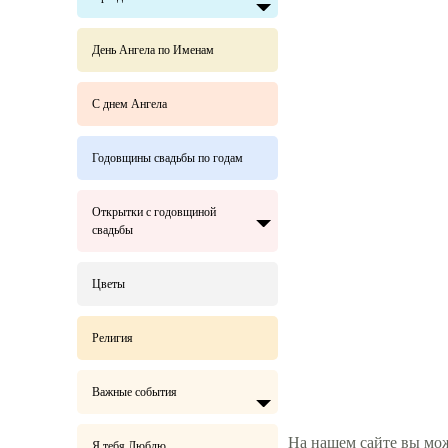
День Ангела по Именам
С днем Ангела
Годовщины свадьбы по годам
Открытки с годовщиной
свадьбы
Цветы
Религия
Важные события
На нашем сайте вы мож
Я тебя Люблю