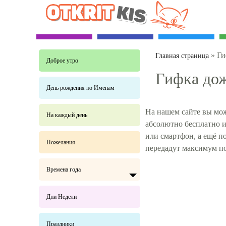
»
Ги
Главная страница
Доброе утро
Гифка дож
День рождения по Именам
На нашем сайте вы мож
На каждый день
абсолютно бесплатно и
или смартфон, а ещё 
Пожелания
передадут максимум п
Времена года
Дни Недели
Праздники