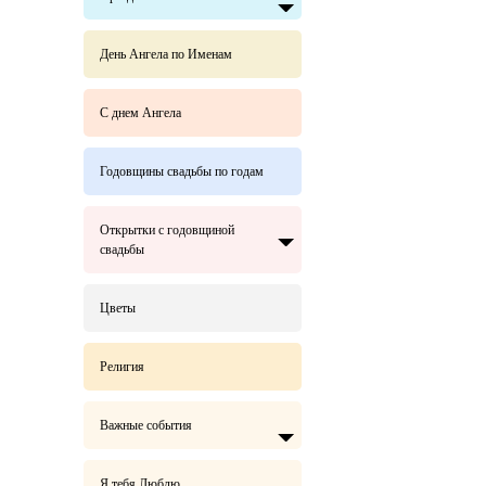
День Ангела по Именам
С днем Ангела
Годовщины свадьбы по годам
Открытки с годовщиной
свадьбы
Цветы
Религия
Важные события
Я тебя Люблю