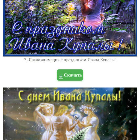
7. Яркая анимация с праздником Ивана Купалы!
Скачать