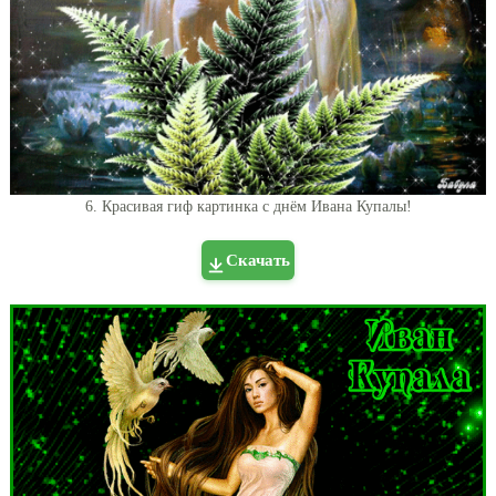
6. Красивая гиф картинка с днём Ивана Купалы!
Скачать