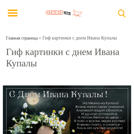
»
Гиф картинки с днем Ивана Купалы
Главная страница
Гиф картинки с днем Ивана
Купалы