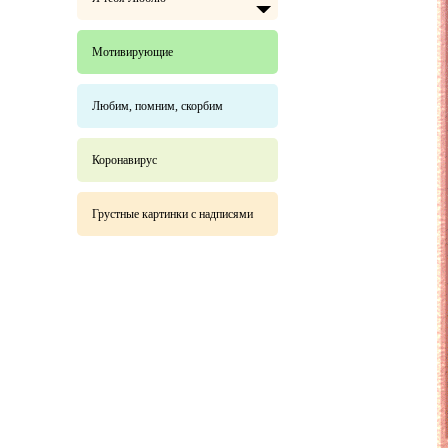
Мотивирующие
Любим, помним, скорбим
Коронавирус
Грустные картинки с надписями