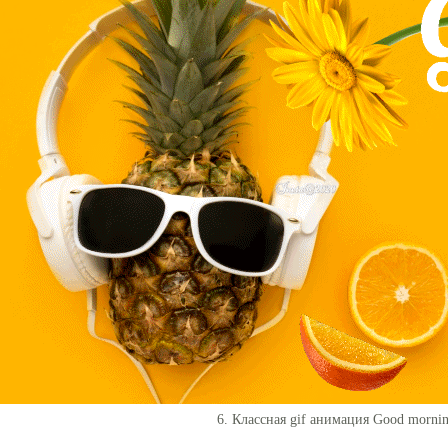
6. Классная gif анимация Good morni