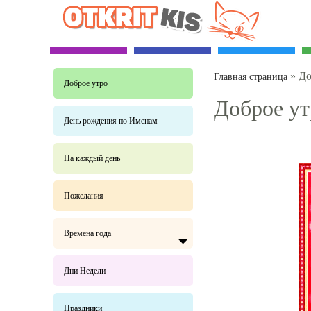
»
До
Главная страница
Доброе утро
Доброе ут
День рождения по Именам
На каждый день
Пожелания
Времена года
Дни Недели
Праздники