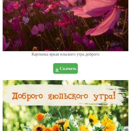
Картинка яркая ильского утра доброго
Скачать