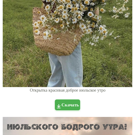
Открытка красивая доброе июльское утро
Скачать