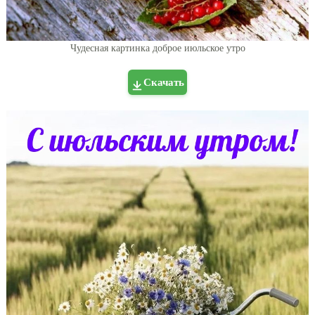
Чудесная картинка доброе июльское утро
Скачать