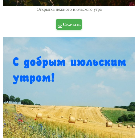
Открытка нежного июльского утра
Скачать