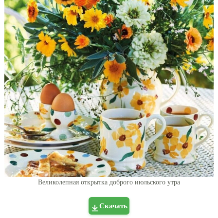
Великолепная открытка доброго июльского утра
Скачать