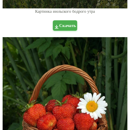
Картинка июльского бодрого утра
Скачать