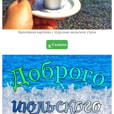
Креативная картинка с чудесным июльским утром
Скачать