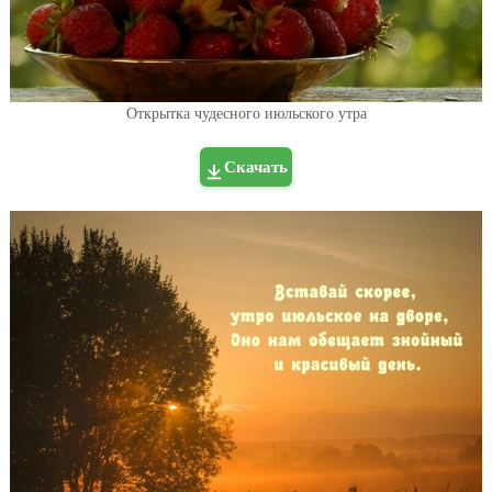
Открытка чудесного июльского утра
Скачать