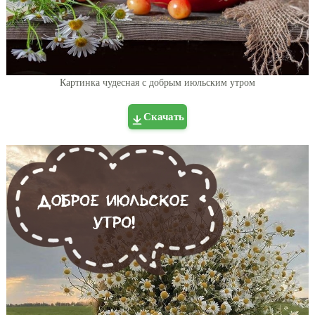
Картинка чудесная с добрым июльским утром
Скачать