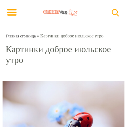
»
Картинки доброе июльское утро
Главная страница
Картинки доброе июльское
утро