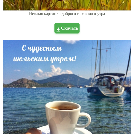
Нежная картинка доброго июльского утра
Скачать