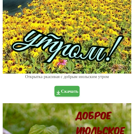
Открытка ркасивая с добрым июльским утром
Скачать