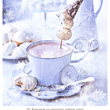
10. Красивая ua открытка доброе утро!