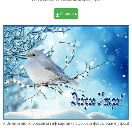
Скачать
9. Зимняя анимированная гиф картинка с добрым февральским утром!