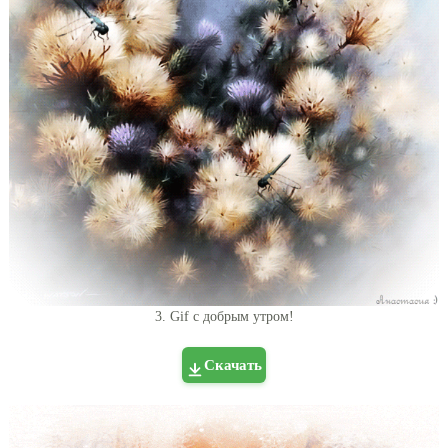
3. Gif с добрым утром!
Скачать