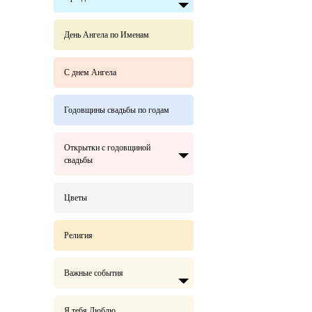
День Ангела по Именам
С днем Ангела
Годовщины свадьбы по годам
Открытки с годовщиной
свадьбы
Цветы
Религия
Важные события
Я тебя Люблю