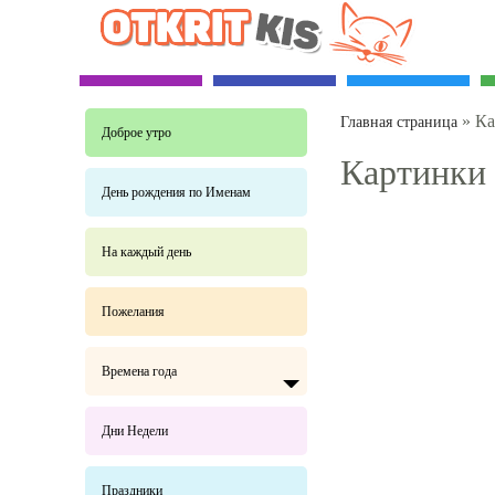
»
Ка
Главная страница
Доброе утро
Картинки
День рождения по Именам
На каждый день
Пожелания
Времена года
Дни Недели
Праздники