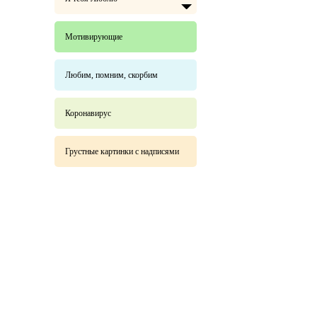
Мотивирующие
Любим, помним, скорбим
Коронавирус
Грустные картинки с надписями