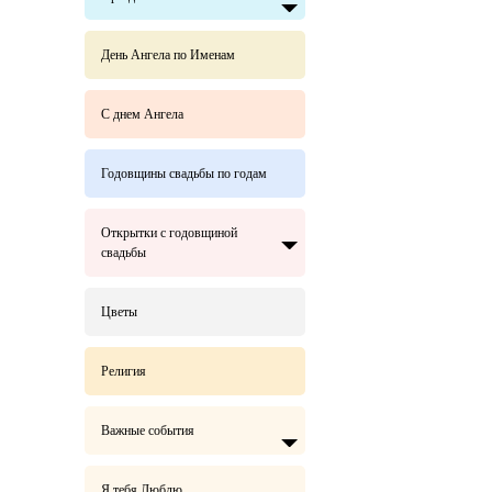
День Ангела по Именам
С днем Ангела
Годовщины свадьбы по годам
Открытки с годовщиной
свадьбы
Цветы
Религия
Важные события
Я тебя Люблю