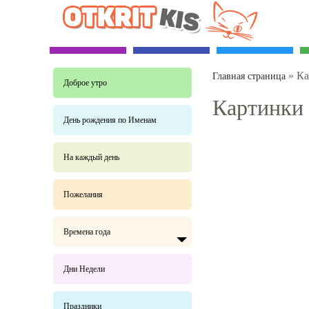
»
Ка
Главная страница
Доброе утро
Картинки
День рождения по Именам
На каждый день
Пожелания
Времена года
Дни Недели
Праздники