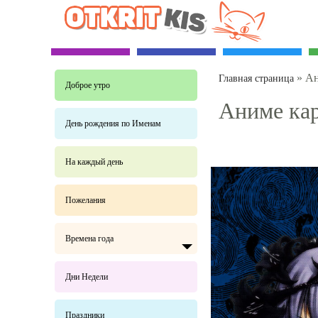
»
Ан
Главная страница
Доброе утро
Аниме ка
День рождения по Именам
На каждый день
Пожелания
Времена года
Дни Недели
Праздники