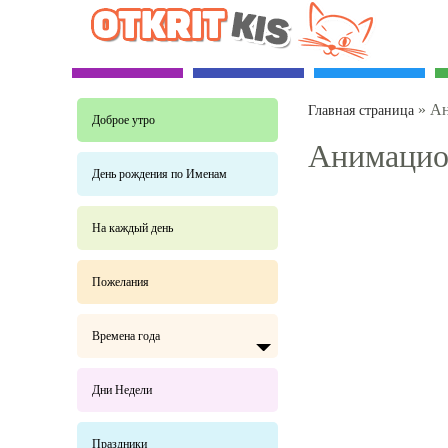
»
Ан
Главная страница
Доброе утро
Анимацион
День рождения по Именам
На каждый день
Пожелания
Времена года
Дни Недели
Праздники