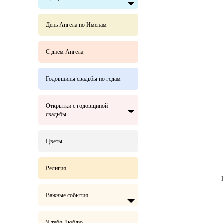
День Ангела по Именам
С днем Ангела
Годовщины свадьбы по годам
Открытки с годовщиной
свадьбы
Цветы
Религия
Важные события
Я тебя Люблю