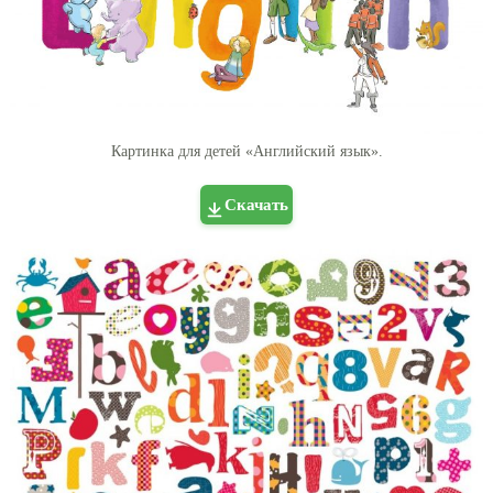
Картинка для детей «Английский язык».
Скачать