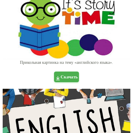
Прикольная картинка на тему «английского языка».
Скачать