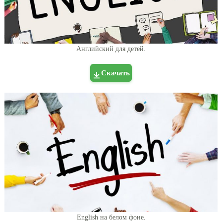
Английский для детей.
Скачать
English на белом фоне.