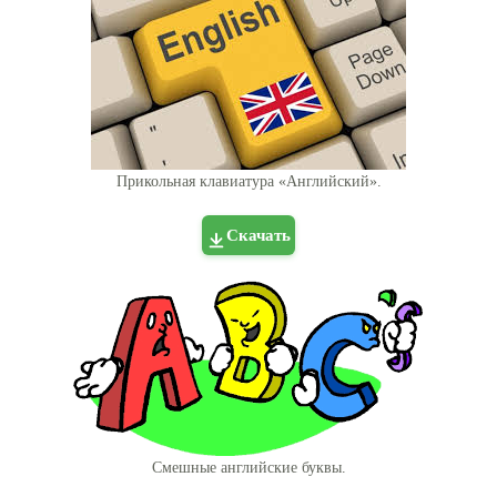
Прикольная клавиатура «Английский».
Скачать
Смешные английские буквы.