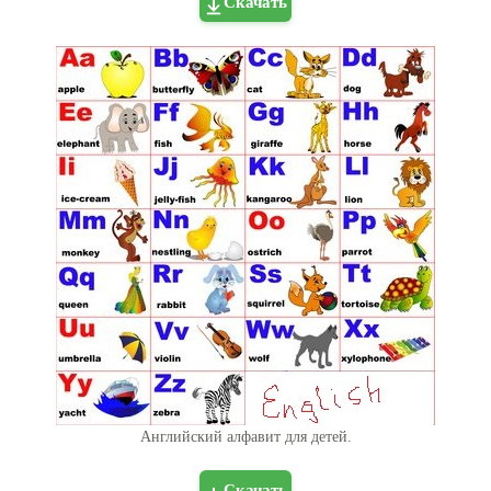
Скачать
Английский алфавит для детей.
Скачать