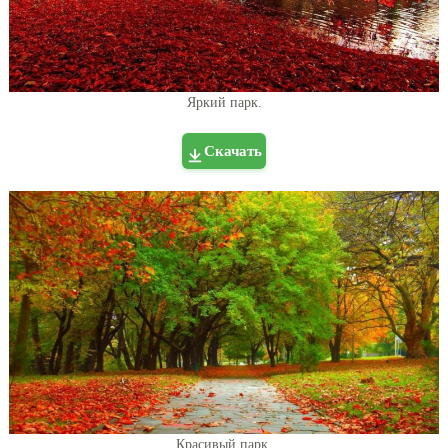
Яркий парк.
Скачать
Красивый парк.