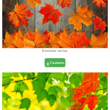
Кленовые листья.
Скачать