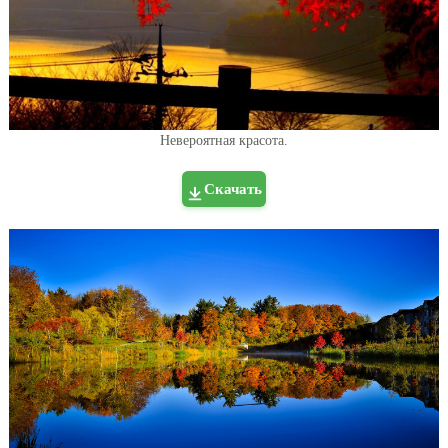
Невероятная красота.
Скачать