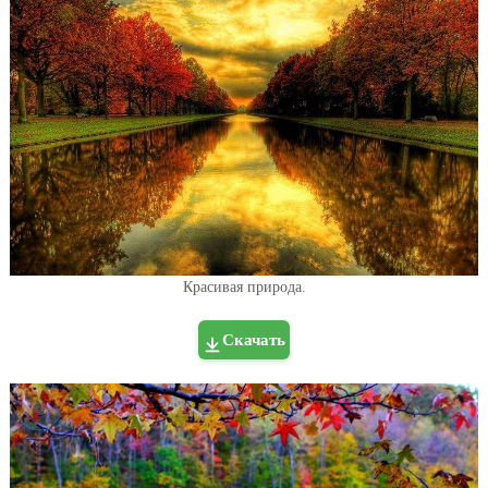
Красивая природа.
Скачать