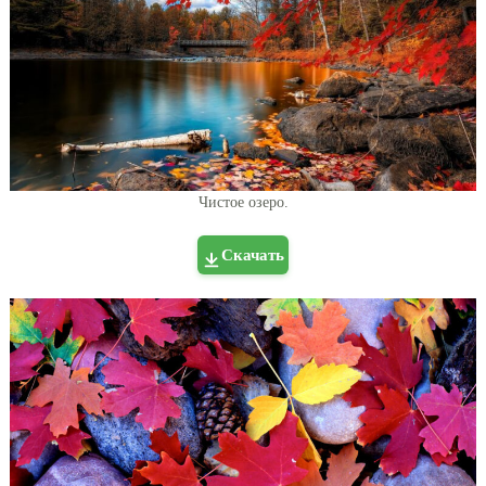
Чистое озеро.
Скачать