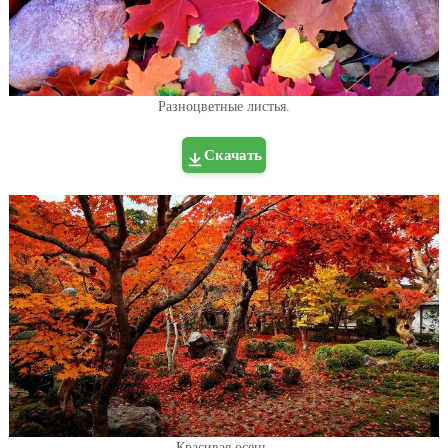
Разноцветные листья.
Скачать
Красивая осень.